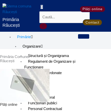
Skip
to
Plăți online
content
Primăria
Contact
Răucești
Primărie
Organizare
Structură și Organigrama
Primăria Comunei
Răucești
Regulament de Organizare și
Funcționare
Instituții Subordonate
Conducere
Viceprimar
Secretar general
Funcționari publici
Plăți online
Personal Contractual