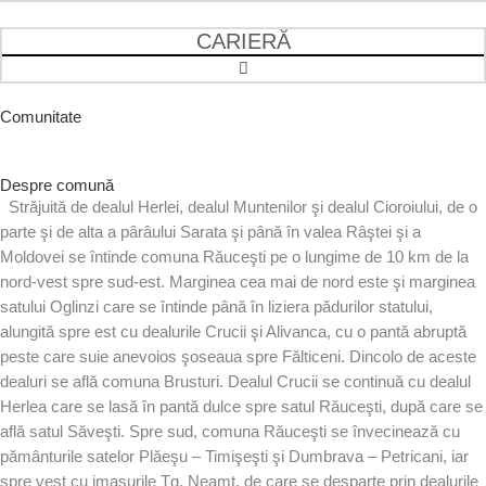
CARIERĂ
Comunitate
Despre comună
Străjuită de dealul Herlei, dealul Muntenilor şi dealul Cioroiului, de o
parte şi de alta a pârâului Sarata şi până în valea Râştei şi a
Moldovei se întinde comuna Răuceşti pe o lungime de 10 km de la
nord-vest spre sud-est. Marginea cea mai de nord este şi marginea
satului Oglinzi care se întinde până în liziera pădurilor statului,
alungită spre est cu dealurile Crucii şi Alivanca, cu o pantă abruptă
peste care suie anevoios şoseaua spre Fălticeni. Dincolo de aceste
dealuri se află comuna Brusturi. Dealul Crucii se continuă cu dealul
Herlea care se lasă în pantă dulce spre satul Răuceşti, după care se
află satul Săveşti. Spre sud, comuna Răuceşti se învecinează cu
pământurile satelor Plăeşu – Timişeşti şi Dumbrava – Petricani, iar
spre vest cu imaşurile Tg. Neamţ, de care se desparte prin dealurile