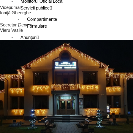
Monitorul Oficial Local
Viceprimar
Servicii publice
Ioniţă Gheorghe
Compartimente
Secretar General
Formulare
Vieru Vasile
Anunțuri
Anunțuri publice
Comunicate de presă
Comunitate
Despre comună
Monografia comunei
Cărți publicate
Biblioteca comunală
X