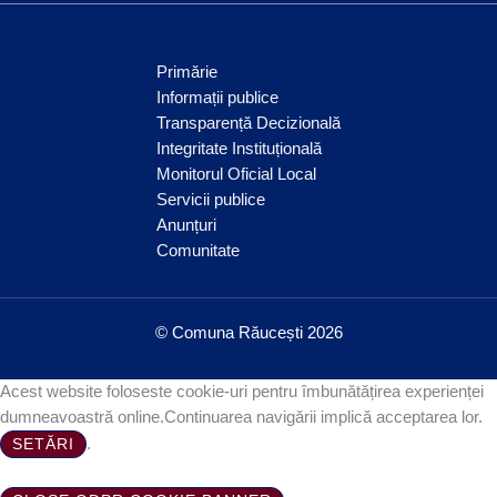
Primărie
Informații publice
Transparență Decizională
Integritate Instituțională
Monitorul Oficial Local
Servicii publice
Anunțuri
Comunitate
© Comuna Răucești 2026
Acest website foloseste cookie-uri pentru îmbunătățirea experienței
dumneavoastră online.Continuarea navigării implică acceptarea lor.
.
SETĂRI