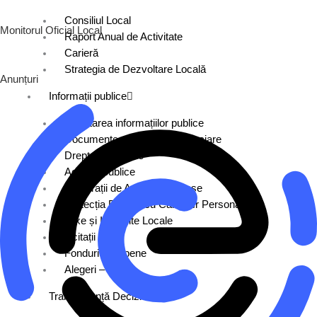
Consiliul Local
Monitorul Oficial Local
Raport Anual de Activitate
Carieră
Strategia de Dezvoltare Locală
Anunțuri
Informații publice
Solicitarea informațiilor publice
Documente și Informații financiare
Drepturi Salariale
Achiziții publice
Declarații de Avere și Interese
Protecția Datelor cu Caracter Personal
Taxe și Impozite Locale
Licitații
Fonduri Europene
Alegeri – 2024
Transparență Decizională