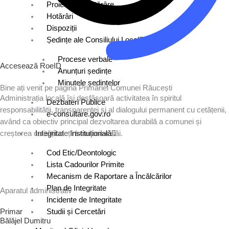
Proiecte de hotărâre
Hotărâri
Dispoziții
Ședințe ale Consiliului Local
Procese verbale
Accesează RoeID
Anunțuri ședințe
Minutele ședințelor
Bine ați venit pe pagina Primăriei Comunei Răucești
Administrația locală își desfășoară activitatea în spiritul
Dezbateri Publice
responsabilității, transparenței și al dialogului permanent cu cetățenii,
e-consultare.gov.ro
având ca obiectiv principal dezvoltarea durabilă a comunei și
Integritate Instituțională
creșterea calității vieții locuitorilor săi.
Cod Etic/Deontologic
Lista Cadourilor Primite
Mecanism de Raportare a Încălcărilor
Plan de Integritate
Aparatul administrativ
Incidente de Integritate
Studii și Cercetări
Primar
Bălăjel Dumitru