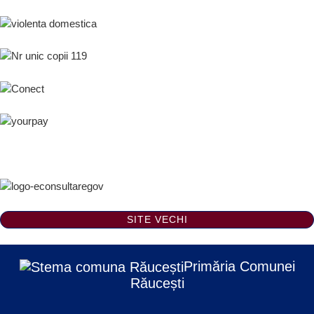
SITE VECHI
Primăria Comunei
Răucești