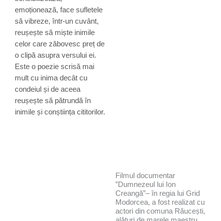
emoționează, face sufletele
să vibreze, într-un cuvânt,
reușește să miște inimile
celor care zăbovesc preț de
o clipă asupra versului ei.
Este o poezie scrisă mai
mult cu inima decât cu
condeiul și de aceea
reușește să pătrundă în
inimile și conștiința cititorilor.
Filmul documentar
”Dumnezeul lui Ion
Creangă”– în regia lui Grid
Modorcea, a fost realizat cu
actori din comuna Răucești,
alături de marele maestru