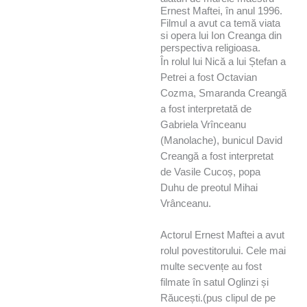
Ernest Maftei, în anul 1996.
Filmul a avut ca temă viata
si opera lui Ion Creanga din
perspectiva religioasa.
În rolul lui Nică a lui Ștefan a
Petrei a fost Octavian
Cozma, Smaranda Creangă
a fost interpretată de
Gabriela Vrînceanu
(Manolache), bunicul David
Creangă a fost interpretat
de Vasile Cucoș, popa
Duhu de preotul Mihai
Vrânceanu.
Actorul Ernest Maftei a avut
rolul povestitorului. Cele mai
multe secvențe au fost
filmate în satul Oglinzi și
Răucești.(pus clipul de pe