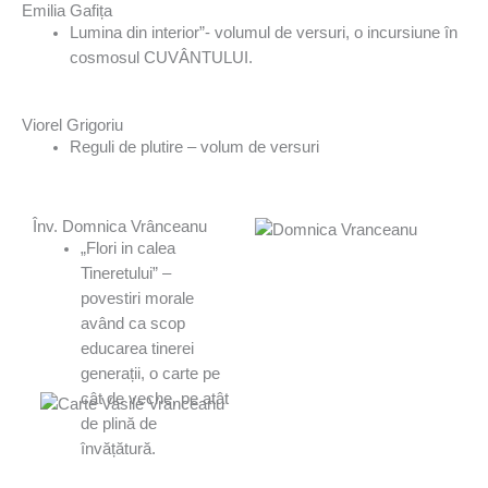
Emilia Gafița
Lumina din interior”- volumul de versuri, o incursiune în
cosmosul CUVÂNTULUI.
Viorel Grigoriu
Reguli de plutire – volum de versuri
Înv. Domnica Vrânceanu
„Flori in calea
Tineretului” –
povestiri morale
având ca scop
educarea tinerei
generații, o carte pe
cât de veche, pe atât
de plină de
învățătură.