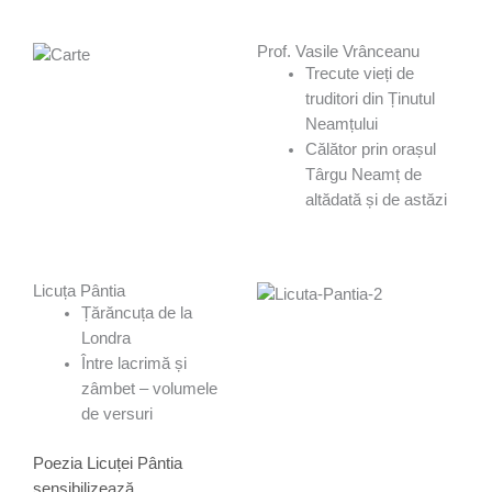
Prof. Vasile Vrânceanu
Trecute vieți de
truditori din Ținutul
Neamțului
Călător prin orașul
Târgu Neamț de
altădată și de astăzi
Licuța Pântia
Țărăncuța de la
Londra
Între lacrimă și
zâmbet – volumele
de versuri
Poezia Licuței Pântia
sensibilizează,