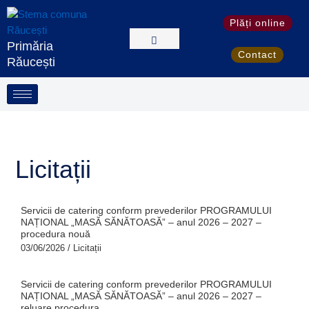
Skip
S
to
Plăți online
e
content
Primăria
a
Contact
Răucești
r
c
h
Licitații
Servicii de catering conform prevederilor PROGRAMULUI
NAȚIONAL „MASĂ SĂNĂTOASĂ” – anul 2026 – 2027 –
procedura nouă
03/06/2026
/
Licitații
Servicii de catering conform prevederilor PROGRAMULUI
NAȚIONAL „MASĂ SĂNĂTOASĂ” – anul 2026 – 2027 –
reluare procedura