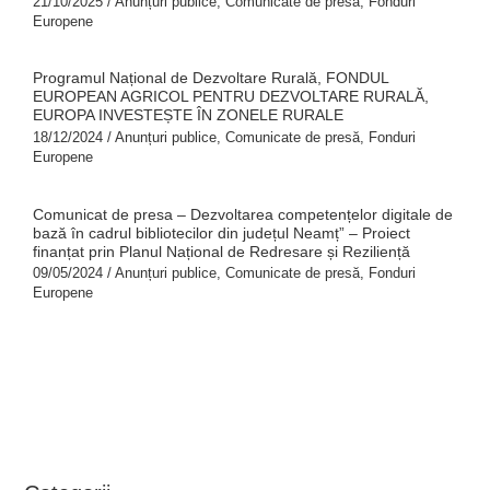
21/10/2025
/
Anunțuri publice
,
Comunicate de presă
,
Fonduri
Europene
Programul Național de Dezvoltare Rurală, FONDUL
EUROPEAN AGRICOL PENTRU DEZVOLTARE RURALĂ,
EUROPA INVESTEȘTE ÎN ZONELE RURALE
18/12/2024
/
Anunțuri publice
,
Comunicate de presă
,
Fonduri
Europene
Comunicat de presa – Dezvoltarea competențelor digitale de
bază în cadrul bibliotecilor din județul Neamț” – Proiect
finanțat prin Planul Național de Redresare și Reziliență
09/05/2024
/
Anunțuri publice
,
Comunicate de presă
,
Fonduri
Europene