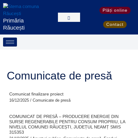
Skip
S
to
Plăți online
e
content
Primăria
a
Contact
Răucești
r
c
h
Comunicate de presă
Comunicat finalizare proiect
16/12/2025
/
Comunicate de presă
COMUNICAT DE PRESĂ – PRODUCERE ENERGIE DIN
SURSE REGENERABILE PENTRU CONSUM PROPRIU, LA
NIVELUL COMUNEI RĂUCEȘTI, JUDEȚUL NEAMȚ SMIS
315353