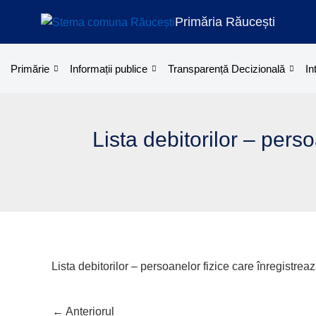
Skip
Primăria Răucești
to
content
Primărie
Informații publice
Transparență Decizională
In
Lista debitorilor – perso
Lista debitorilor – persoanelor fizice care înregistreaz
←
Anteriorul