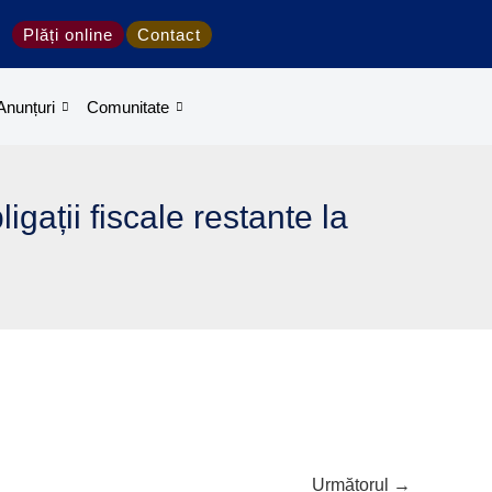
Plăți online
Contact
Anunțuri
Comunitate
igații fiscale restante la
Următorul
→