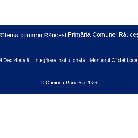
Primăria Comunei Răuceș
ă Decizională
Integritate Instituțională
Monitorul Oficial Loca
© Comuna Răucești 2026