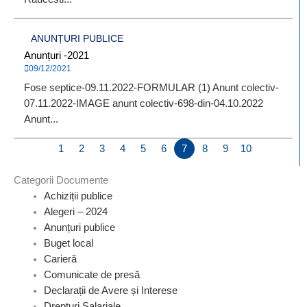
ANUNȚURI PUBLICE
Anunțuri -2021
09/12/2021
Fose septice-09.11.2022-FORMULAR (1) Anunt colectiv-
07.11.2022-IMAGE anunt colectiv-698-din-04.10.2022
Anunt...
1
2
3
4
5
6
7
8
9
10
Categorii Documente
Achiziții publice
Alegeri – 2024
Anunțuri publice
Buget local
Carieră
Comunicate de presă
Declarații de Avere și Interese
Drepturi Salariale