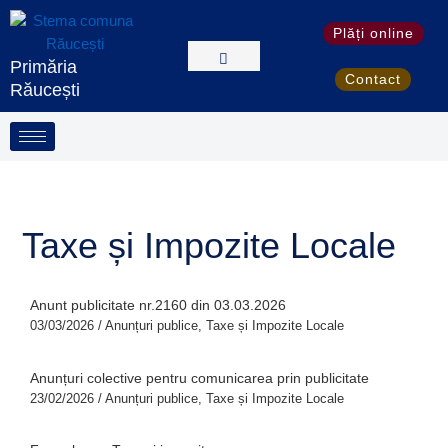
Skip
S
to
Plăți online
e
content
Primăria
a
Contact
Răucești
r
c
h
Taxe și Impozite Locale
Anunt publicitate nr.2160 din 03.03.2026
03/03/2026
/
Anunțuri publice
,
Taxe și Impozite Locale
Anunțuri colective pentru comunicarea prin publicitate
23/02/2026
/
Anunțuri publice
,
Taxe și Impozite Locale