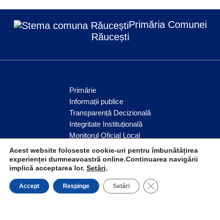
Primăria Comunei
Răucești
Primărie
Informații publice
Transparență Decizională
Integritate Instituțională
Monitorul Oficial Local
Servicii publice
Acest website foloseste cookie-uri pentru îmbunătățirea
Anunțuri
experienței dumneavoastră online.Continuarea navigării
implică acceptarea lor.
Setări
.
Comunitate
CLOSE GDPR COO
Accept
Respinge
Setări
© Comuna Răucești 2026